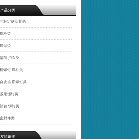
产品分类
非标定制及其他
螺栓类
螺母类
垫圈 挡圈类
机螺钉 螺柱类
自攻 自锁螺钉类
紧定螺钉类
销轴 铆钉类
密封件类
友情链接