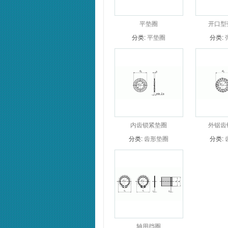
平垫圈
开口型
分类:
平垫圈
分类:
内齿锁紧垫圈
外锯齿
分类:
齿形垫圈
分类:
轴用挡圈