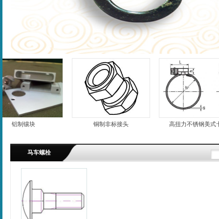
铝制镶块
铜制非标接头
高扭力不锈钢美式卡箍
马车螺栓