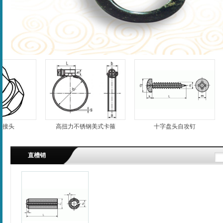
高扭力不锈钢美式卡箍
十字盘头自攻钉
直槽销